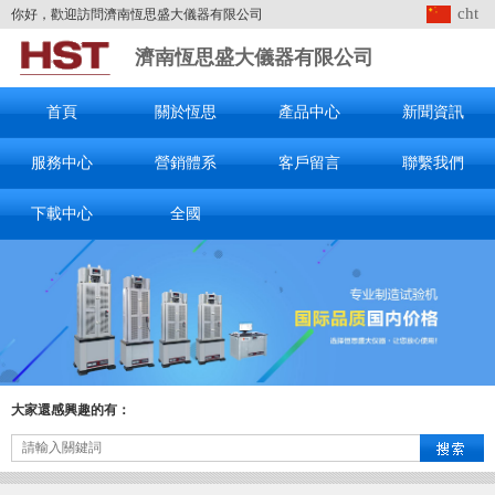
cht
你好，歡迎訪問濟南恆思盛大儀器有限公司
濟南恆思盛大儀器有限公司
首頁
關於恆思
產品中心
新聞資訊
服務中心
營銷體系
客戶留言
聯繫我們
下載中心
全國
大家還感興趣的有：