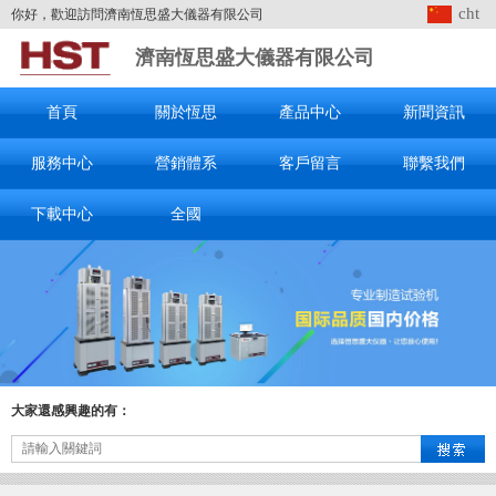
cht
你好，歡迎訪問濟南恆思盛大儀器有限公司
濟南恆思盛大儀器有限公司
首頁
關於恆思
產品中心
新聞資訊
服務中心
營銷體系
客戶留言
聯繫我們
下載中心
全國
大家還感興趣的有：