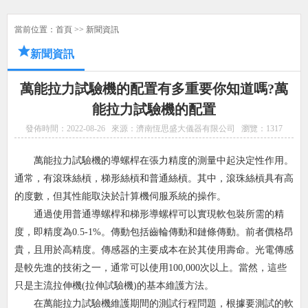
當前位置：
首頁
>>
新聞資訊
新聞資訊
萬能拉力試驗機的配置有多重要你知道嗎?萬
能拉力試驗機的配置
發佈時間：2022-08-26
來源：濟南恆思盛大儀器有限公司
瀏覽：
1317
萬能拉力試驗機的導螺桿在張力精度的測量中起決定性作用。
通常，有滾珠絲槓，梯形絲槓和普通絲槓。其中，滾珠絲槓具有高
的度數，但其性能取決於計算機伺服系統的操作。
通過使用普通導螺桿和梯形導螺桿可以實現軟包裝所需的精
度，即精度為0.5-1%。傳動包括齒輪傳動和鏈條傳動。前者價格昂
貴，且用於高精度。傳感器的主要成本在於其使用壽命。光電傳感
是較先進的技術之一，通常可以使用100,000次以上。當然，這些
只是主流拉伸機(拉伸試驗機)的基本維護方法。
在萬能拉力試驗機維護期間的測試行程問題，根據要測試的軟