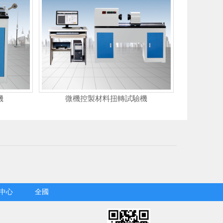
機
微機控製材料扭轉試驗機
中心
全國