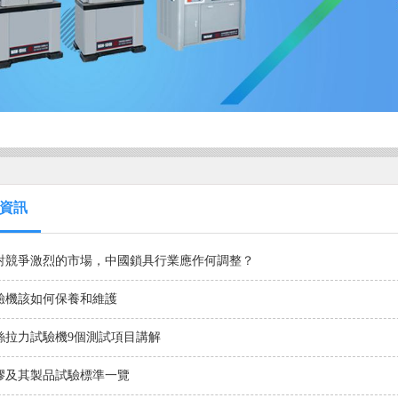
資訊
對競爭激烈的市場，中國鎖具行業應作何調整？
驗機該如何保養和維護
絲拉力試驗機9個測試項目講解
膠及其製品試驗標準一覽