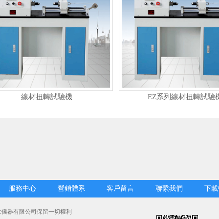
線材扭轉試驗機
EZ系列線材扭轉試驗
服務中心
營銷體系
客戶留言
聯繫我們
下載
思盛大儀器有限公司保留一切權利