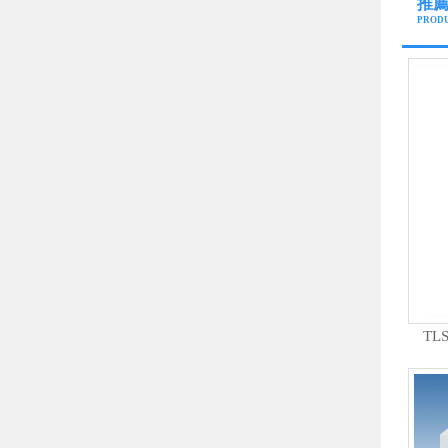
推
PROD
T