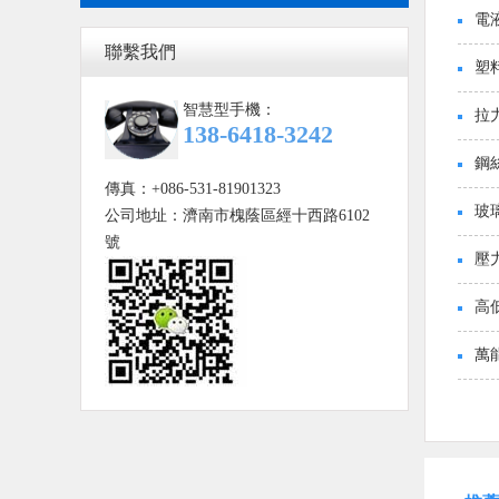
電
聯繫我們
塑
智慧型手機：
拉
138-6418-3242
鋼
傳真：+086-531-81901323
玻
公司地址：濟南市槐蔭區經十西路6102
號
壓
高
萬