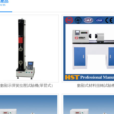
薦產品
UCTS
LS數顯示彈簧拉壓試驗機(單臂式）
數顯式材料扭轉試驗