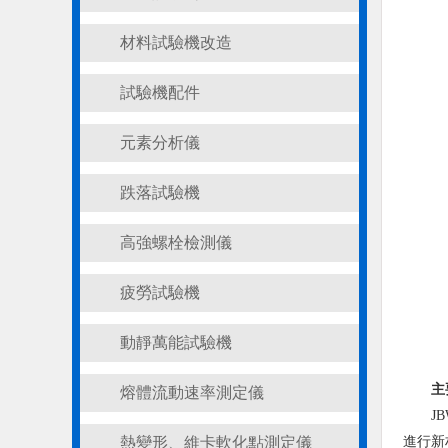
材料試驗機改造
試驗機配件
元素分析儀
跌落試驗機
高強螺栓檢測儀
疲勞試驗機
動靜萬能試驗機
主
熔體流動速率測定儀
J
熱變形、維卡軟化點測定儀
進行新