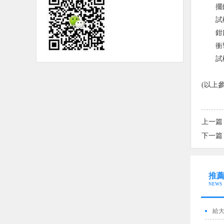
擺
試
鉗
衝
試
(以上
上一篇
下一篇
推
NEWS
給