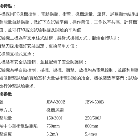
術特點：
本機採用PC微機控制，電動揚擺、衝擊、微機測量、運算、屏幕顯示結
餘能量自動揚擺，做好下次試驗準備，操作簡便，工作效率共高。計算機
值，並可打印當次試驗數據及試驗的平均值
試驗機主機為單支承柱式結構，懸臂式掛擺方式，擺錘垂體U型；
衝擊刀採用螺釘安裝固定，更換簡單方便；
試樣簡支樑式支承；
主機裝有安全防護銷，並且配備了安全防護網；
試驗機為半自動控制，揚擺、掛擺、衝擊、放擺均為電氣控制，並能利用
續做衝擊試驗的實驗室和大量做衝擊試驗的冶金、機械製造等部門；試驗機符合
進行沖擊試驗要求。
術參數
號
JBW-300B
JBW-500B
示方式
微機屏顯
擊能量
150/300J
250/500J
軸中心至衝擊點距離
750mm
800mm
擊速度
5.2m/s
5.4m/s