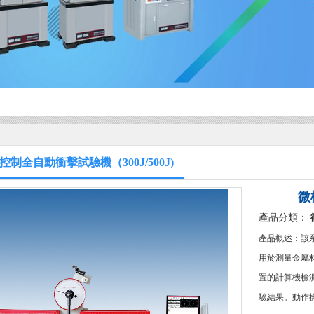
控制全自動衝擊試驗機（300J/500J)
微
產品分類：
產品概述：該系列
用於測量金屬
置的計算機檢
驗結果。動作