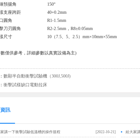
錘預揚角
150°
樣支座跨距
40+0.2mm
口圓角
R1-1.5mm
擊刀刃圓角
R2-2.5mm，R8±0.05mm
樣尺寸
10（7.5、5、2.5）mm×10mm×55mm
參數僅供參考，詳細參數以真實設備為主)
：
數顯半自動衝擊試驗機（300J,500J)
：
衝擊試樣缺口電動拉床
薦資訊
大家講一下衝擊試驗低溫槽的操作規程
[2022-10-21]
給大家