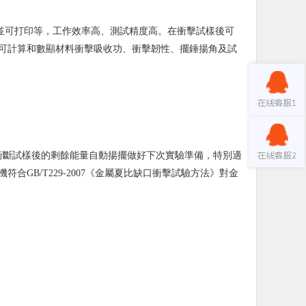
果並可打印等，工作效率高、測試精度高。在衝擊試樣後可
可計算和數顯材料衝擊吸收功、衝擊韌性、擺錘揚角及試
衝斷試樣後的剩餘能量自動揚擺做好下次實驗準備，特別適
GB/T229-2007《金屬夏比缺口衝擊試驗方法》對金