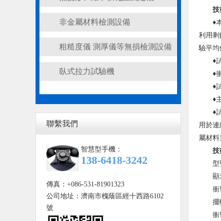
技
非金屬材料檢測設備
♦
利用剩
粗糙度儀 測厚儀等無損檢測設備
驗平均
♦
臥式拉力試驗機
♦
♦
♦
♦
聯繫我們
用於連
屬材料
智慧型手機：
技
138-6418-3242
型
顯
傳真：+086-531-81901323
衝
公司地址：濟南市槐蔭區經十西路6102
擺
號
衝