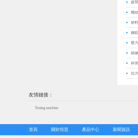
疲
螺
材
鋼
壓
絕
杯
拉
友情鏈接：
Testing machine
首頁
關於恆思
產品中心
新聞資訊