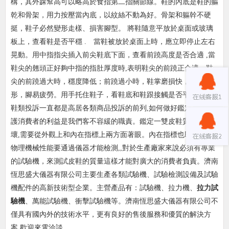
構，其外
踝幫高可以略高於食指第二指關節線。鞋的內底是鞋的軀
乾和骨架，用力按壓當內底，以紋絲不動為好。骨架和軀幹不硬
挺，鞋子必然變形走樣、損害腳型。 將鞋隨意平放於桌面或玻璃
板上
，查看鞋是否平穩 . 當鞋被放於桌面上時，應立即停止左右
晃動。用中指指尖插入前尖鞋底下面，查看前蹺高度是否合適 ,當
鞋尖的翹頭正好夠中指的指肚厚度時,表明鞋尖的前蹺正合適。
鞋
尖的前蹺過大時，穩度降低；前蹺過小時，鞋掌磨損快，鞋易變
形，腳易疲勞。用手托住鞋子，看鞋底和鞋跟接觸是否平穩 .
鞋類投訴一直都是高居各類商品投訴的前列,如何做好鑑定工作維
護消費者的利益是我們客不容緩的職責。鑑定一雙皮鞋質量的好
壞,需要從外觀上和內在指標上兩方面著眼。內在指標也
即時鞋的
物理機械性能要通過儀器才能檢測,,對於生產廠家來說必須有專業
的試驗機，來測試皮鞋的質量這樣才能對廣大的消費者負責。濟南
恆思盛大儀器有限公司主要生產各類試驗機、試
驗檢測設備及試驗
機配件的高新技術型企業。主營產品有：試驗機、拉力機、
拉力試
驗機
、萬能試驗機、衝擊試驗機等。濟南恆思盛大儀器有限公司不
僅具有國內外的技術水平，更有良
好的售後服務和優質的解決方
案,歡迎來電洽談