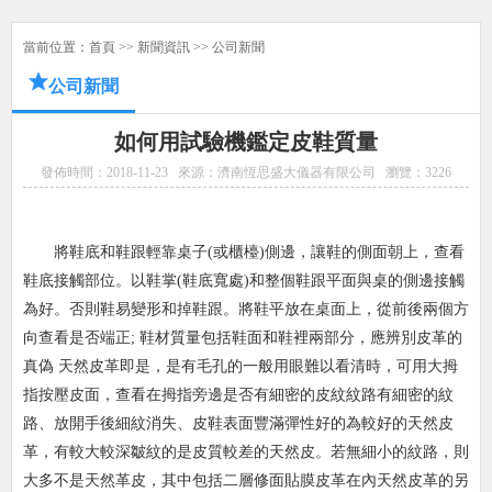
當前位置：
首頁
>>
新聞資訊
>>
公司新聞
公司新聞
如何用試驗機鑑定皮鞋質量
發佈時間：2018-11-23
來源：濟南恆思盛大儀器有限公司
瀏覽：
3226
將鞋底和鞋跟輕靠桌子(或櫃檯)側邊，讓鞋的側面朝上，查看
鞋底接觸部位。以鞋掌(鞋底寬處)和整個鞋跟平面與桌的側邊接觸
為好。否則鞋易變形和掉鞋跟。將鞋平放在桌面上，從
前後兩個方
向查看是否端正; 鞋材質量包括鞋面和鞋裡兩部分，應辨別皮革的
真偽 天然皮革即是，是有毛孔的一般用眼難以看清時，可用大拇
指按壓皮面，查看在拇指旁邊是否有細密的
皮紋紋路有細密的紋
路、放開手後細紋消失、皮鞋表面豐滿彈性好的為較好的天然皮
革，有較大較深皺紋的是皮質較差的天然皮。若無細小的紋路，則
大多不是天然革皮，其中包括二層修面
貼膜皮革在內天然皮革的另