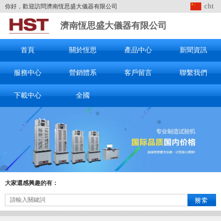
cht
你好，歡迎訪問濟南恆思盛大儀器有限公司
濟南恆思盛大儀器有限公司
首頁
關於恆思
產品中心
新聞資訊
服務中心
營銷體系
客戶留言
聯繫我們
下載中心
全國
大家還感興趣的有：