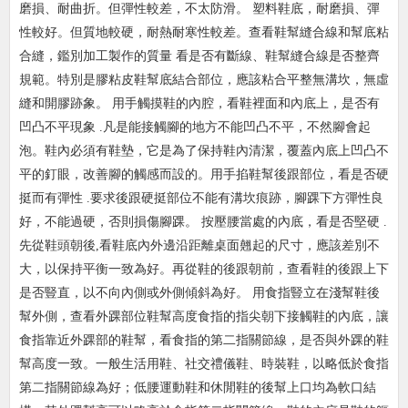
磨損、耐曲折。但彈性較差，不太防滑。 塑料鞋底，耐磨損、彈
性較好。但質地較硬，耐熱耐寒性較差。查看鞋幫縫合線和幫底粘
合縫，鑑別加工製作的質量 看是否有斷線、
鞋幫縫合線是否整齊
規範。特別是膠粘皮鞋幫底結合部位，應該粘合平整無溝坎，無虛
縫和開膠跡象。 用手觸摸鞋的內腔，看鞋裡面和內底上，是否有
凹凸不平現象 .凡是能接觸腳的地方不
能凹凸不平，不然腳會起
泡。鞋內必須有鞋墊，它是為了保持鞋內清潔，覆蓋內底上凹凸不
平的釘眼，改善腳的觸感而設的。用手掐鞋幫後跟部位，看是否硬
挺而有彈性 .要求後跟硬挺部位
不能有溝坎痕跡，腳踝下方彈性良
好，不能過硬，否則損傷腳踝。 按壓腰當處的內底，看是否堅硬 .
先從鞋頭朝後,看鞋底內外邊沿距離桌面翹起的尺寸，應該差別不
大，以保持平衡一致為
好。再從鞋的後跟朝前，查看鞋的後跟上下
是否豎直，以不向內側或外側傾斜為好。 用食指豎立在淺幫鞋後
幫外側，查看外踝部位鞋幫高度食指的指尖朝下接觸鞋的內底，讓
食指靠近外踝部
的鞋幫，看食指的第二指關節線，是否與外踝的鞋
幫高度一致。一般生活用鞋、社交禮儀鞋、時裝鞋，以略低於食指
第二指關節線為好；低腰運動鞋和休閒鞋的後幫上口均為軟口結