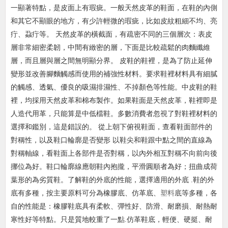
一顯著特點，是皮面上有瑕疵。一般天然皮革的鞋面，在鞋的內側
和其它不顯眼的地方，有少許輕微的瑕疵，比如皮紋粗細不均、亮
疔、蝨疔等。 天然皮革的橫截
面，有疏密不同的三個層次：表皮
層非常細密柔韌，中間有緻密的層，下面是比較疏鬆的肉麵纖維
層，而且層與層之間無明顯分界。 皮鞋的鞋裡，是為了防止延伸
變形並改善腳麵觸感而
使用的補強性材料。要求鞋裡材料具有細膩
的觸感、透氣、優良的吸濕排濕性、不掉顏色等性能。中皮鞋的鞋
裡，均採用天然皮革和棉布製作。如果鞋面是天然皮革，鞋裡即是
人造代用
革，只能算是中低檔鞋。多數消費者忽視了對鞋裡材料的
選擇和鑑別，這是錯誤的。 從上朝下俯視鞋面，查看鞋面部件的
對稱性，以及鞋口輪廓是否變形 以鞋尖和鞋跟中點之間的直線為
對
稱軸線，看鞋面上各部件是否對稱，以內外相互對稱不向前向後
挪位為好。鞋口輪廓線應朝鞋內抱攏，平滑圓順者為好；扭曲成荷
葉形的為劣質鞋。了解鞋的外底的性能，選擇適用的外底 .
鞋的外
底有多種，按主要原料可分為橡膠底、仿革底、
塑料
底等多種，各
自的性能是：橡膠鞋底具有柔軟、彈性好、防滑、耐磨損、耐熱耐
寒性好等特點。只是質地較重了一點.仿革鞋底，輕
便、硬挺、耐