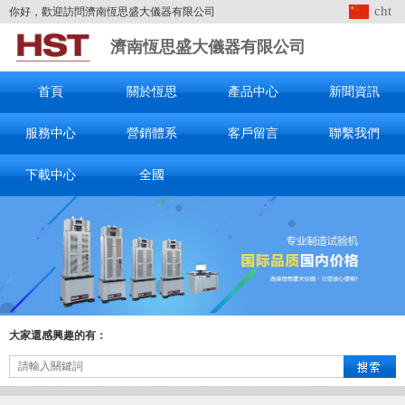
cht
你好，歡迎訪問濟南恆思盛大儀器有限公司
濟南恆思盛大儀器有限公司
首頁
關於恆思
產品中心
新聞資訊
服務中心
營銷體系
客戶留言
聯繫我們
下載中心
全國
大家還感興趣的有：