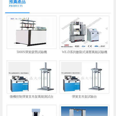
推薦產品
PRODUCTS
5000N彈簧疲勞試驗機
WE-D系列數顯式液壓萬能試驗機
微機控制彈簧支吊架萬能測試台
彈簧支吊架試驗台