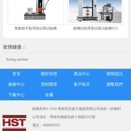
雙數顯手動彈簧拉壓試驗機
微機控制彈簧拉壓試驗機TLS
友情鏈接：
Testing machine
首頁
關於恆思
產品中心
新聞資訊
服務中心
營銷體系
客戶留言
聯繫我們
下載中心
全國
版權所有© 2016 濟南恆思盛大儀器有限公司保留一切權利
公司地址：濟南市槐蔭區經十西路6102號
電話：4006600312