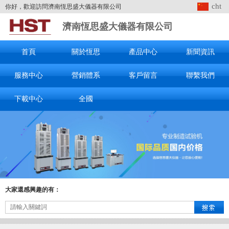
cht
你好，歡迎訪問濟南恆思盛大儀器有限公司
濟南恆思盛大儀器有限公司
首頁
關於恆思
產品中心
新聞資訊
服務中心
營銷體系
客戶留言
聯繫我們
下載中心
全國
大家還感興趣的有：